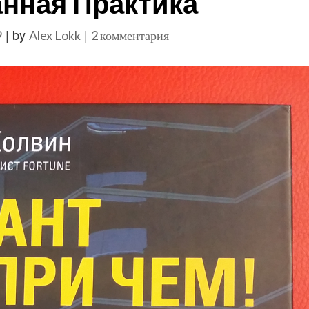
нная Практика
|
by
|
к
9
Alex Lokk
2 комментария
записи
Осознанная
Практика