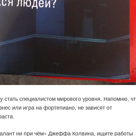
стать специалистом мирового уровня. Напомню, чт
у
знес или игра на фортепиано, не зависят от
раста.
Талант ни при чём» Джеффа Колвина, ищите работы