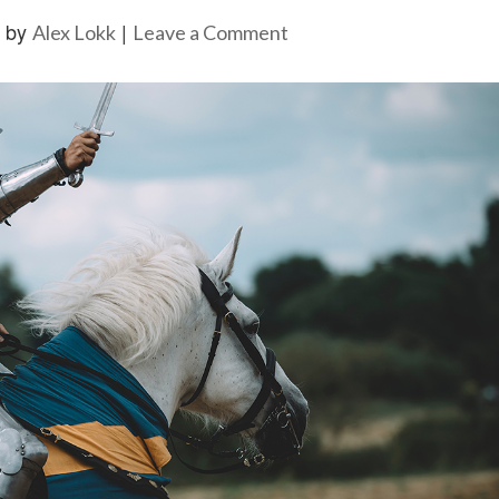
|
by
|
on
Alex Lokk
Leave a Comment
Благородная
Миссия
Биохакинга