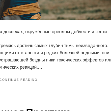
 доспехах, окружённые ореолом доблести и чести.
стремясь достичь самых глубин тьмы неизведанного.
щими от старости и редких болезней родными, они 
 устрашающей бездны пики токсических эффектов ил
ргических реакций.…
"БЛАГОРОДНАЯ
CONTINUE READING
МИССИЯ
БИОХАКИНГА"