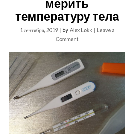
мерить
температуру тела
|
by
|
1 сентября, 2019
Alex Lokk
Leave a
on
Comment
Снова
в
школу.
Как,
в
конце
концов,
мерить
температуру
тела