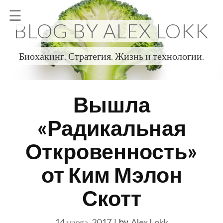
Skip
☰
to
BLOG BY ALEX LOKK
content
Биохакинг. Стратегия. Жизнь и технологии.
Вышла
«Радикальная
Откровенность»
от Ким Мэлон
Скотт
|
by
14 марта, 2017
Alex Lokk