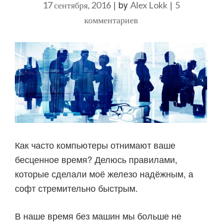
|
by
|
17 сентября, 2016
Alex Lokk
5
к
комментариев
записи
Как
справляться
с
компьютерами:
мои
22
правила
Как часто компьютеры отнимают ваше
бесценное время? Делюсь правилами,
которые сделали моё железо надёжным, а
софт стремительно быстрым.
В наше время без машин мы больше не